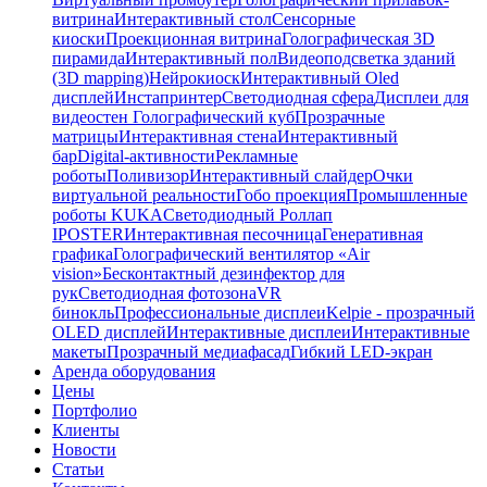
витрина
Интерактивный стол
Сенсорные
киоски
Проекционная витрина
Голографическая 3D
пирамида
Интерактивный пол
Видеоподсветка зданий
(3D mapping)
Нейрокиоск
Интерактивный Oled
дисплей
Инстапринтер
Светодиодная сфера
Дисплеи для
видеостен
Голографический куб
Прозрачные
матрицы
Интерактивная стена
Интерактивный
бар
Digital-активности
Рекламные
роботы
Поливизор
Интерактивный слайдер
Очки
виртуальной реальности
Гобо проекция
Промышленные
роботы KUKA
Светодиодный Роллап
IPOSTER
Интерактивная песочница
Генеративная
графика
Голографический вентилятор «Air
vision»
Бесконтактный дезинфектор для
рук
Светодиодная фотозона
VR
бинокль
Профессиональные дисплеи
Kelpie - прозрачный
OLED дисплей
Интерактивные дисплеи
Интерактивные
макеты
Прозрачный медиафасад
Гибкий LED-экран
Аренда оборудования
Цены
Портфолио
Клиенты
Новости
Статьи