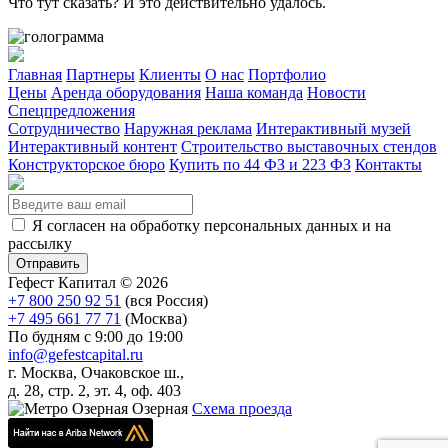
Что тут сказать? И это действительно удалось.
Главная
Партнеры
Клиенты
О нас
Портфолио
Цены
Аренда оборудования
Наша команда
Новости
Спецпредложения
Сотрудничество
Наружная реклама
Интерактивный музей
Интерактивный контент
Строительство выставочных стендов
Конструкторское бюро
Купить по 44 ФЗ и 223 ФЗ
Контакты
Я согласен на обработку персональных данных и на
рассылку
Гефест Капитал ©
2026
+7 800 250 92 51
(вся Россия)
+7 495 661 77 71
(Москва)
По будням с 9:00 до 19:00
info@gefestcapital.ru
г. Москва, Очаковское ш.,
д. 28, стр. 2, эт. 4, оф. 403
Озерная
Схема проезда