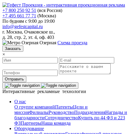
+7 800 250 92 51
(вся Россия)
+7 495 661 77 71
(Москва)
По будням с 9:00 до 19:00
info@gefestcapital.ru
г. Москва, Очаковское ш.,
д. 28, стр. 2, эт. 4, оф. 403
Озерная
Схема проезда
Заказать
×
Отправить
Интерактивные рекламные технологии
О нас
О группе компаний
Патенты
Цели и
миссия
Филиалы
Руководство
Подразделения
Награды и
благодарности
Сотрудничество
Купить по 44 ФЗ и 223
ФЗ
Партнеры
Наша команда
Оборудование
Виртуальный промоутер
Голографический прилавок-