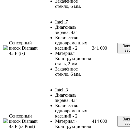
Закалённое
стекло, 6 мм.
Intel i7
Диагональ
экрана: 43"
Количество
Сенсорный
одновременных
Зак
киоск Diamant
касаний - 2
341 000
зв
43 F (i7)
Материал -
Конструкционная
сталь, 2 мм.
Закалённое
стекло, 6 мм.
Intel i3
Диагональ
экрана: 43"
Количество
одновременных
Сенсорный
касаний - 2
Зак
киоск Diamant
Материал -
414 000
зв
43 F (i3 Print)
Конструкционная