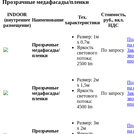
Прозрачные медафасады/пленки
INDOOR
Стоимость,
Тех.
(внутреннее
Наименование
руб., вкл.
характеристики
размещение)
НДС
Размер: 1м
По
x 0,7м
Прозрачные
на 
Яркость
медафасады/
По запросу
Зак
светового
пленки
зв
потока:
ин
2500 lm
Размер: 2м
По
x 1,5м
Прозрачные
на 
Яркость
медафасады/
По запросу
Зак
светового
пленки
зв
потока:
ин
4500 lm
Размер: 3м
По
x 2м
Прозрачные
на 
Яркость