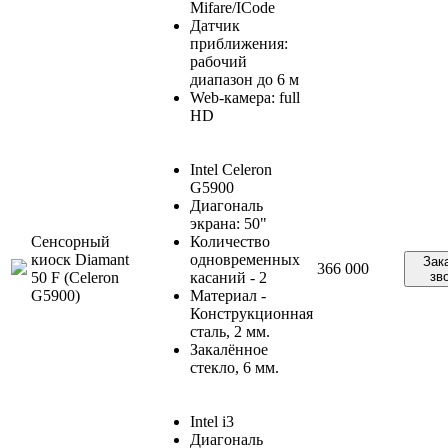
Mifare/ICode
Датчик
приближения:
рабочий
диапазон до 6 м
Web-камера: full
HD
Intel Celeron
G5900
Диагональ
экрана: 50"
Сенсорный
Количество
киоск Diamant
одновременных
Зак
366 000
50 F (Celeron
касаний - 2
зв
G5900)
Материал -
Конструкционная
сталь, 2 мм.
Закалённое
стекло, 6 мм.
Intel i3
Диагональ