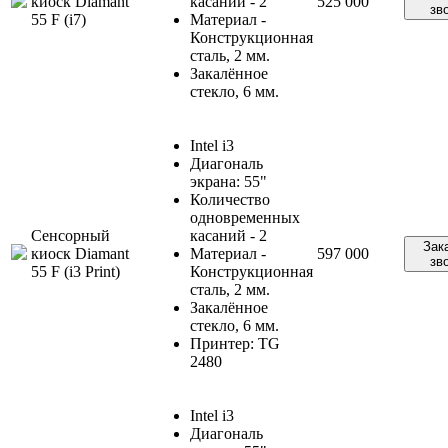
киоск Diamant
касаний - 2
525 000
зв
55 F (i7)
Материал -
Конструкционная
сталь, 2 мм.
Закалённое
стекло, 6 мм.
Intel i3
Диагональ
экрана: 55"
Количество
одновременных
Сенсорный
касаний - 2
Зак
киоск Diamant
Материал -
597 000
зв
55 F (i3 Print)
Конструкционная
сталь, 2 мм.
Закалённое
стекло, 6 мм.
Принтер: TG
2480
Intel i3
Диагональ