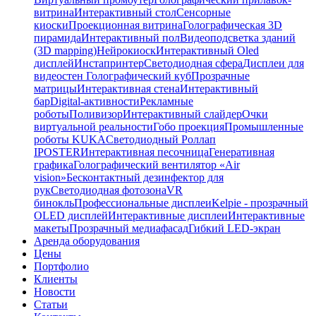
витрина
Интерактивный стол
Сенсорные
киоски
Проекционная витрина
Голографическая 3D
пирамида
Интерактивный пол
Видеоподсветка зданий
(3D mapping)
Нейрокиоск
Интерактивный Oled
дисплей
Инстапринтер
Светодиодная сфера
Дисплеи для
видеостен
Голографический куб
Прозрачные
матрицы
Интерактивная стена
Интерактивный
бар
Digital-активности
Рекламные
роботы
Поливизор
Интерактивный слайдер
Очки
виртуальной реальности
Гобо проекция
Промышленные
роботы KUKA
Светодиодный Роллап
IPOSTER
Интерактивная песочница
Генеративная
графика
Голографический вентилятор «Air
vision»
Бесконтактный дезинфектор для
рук
Светодиодная фотозона
VR
бинокль
Профессиональные дисплеи
Kelpie - прозрачный
OLED дисплей
Интерактивные дисплеи
Интерактивные
макеты
Прозрачный медиафасад
Гибкий LED-экран
Аренда оборудования
Цены
Портфолио
Клиенты
Новости
Статьи