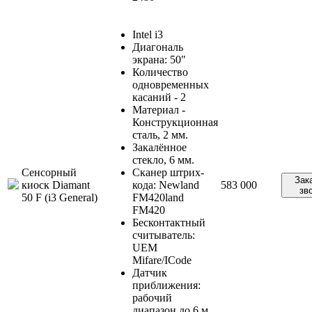
Intel i3
Диагональ
экрана: 50"
Количество
одновременных
касаний - 2
Материал -
Конструкционная
сталь, 2 мм.
Закалённое
стекло, 6 мм.
Сенсорный
Сканер штрих-
Зак
киоск Diamant
кода: Newland
583 000
зв
50 F (i3 General)
FM420land
FM420
Бесконтактный
считыватель:
UEM
Mifare/ICode
Датчик
приближения:
рабочий
диапазон до 6 м