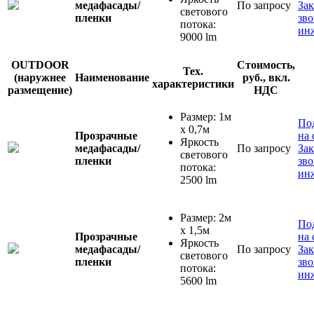
медафасады/
По запросу
Зак
светового
пленки
зв
потока:
ин
9000 lm
OUTDOOR
Стоимость,
Тех.
(наружнее
Наименование
руб., вкл.
характеристики
размещение)
НДС
Размер: 1м
По
x 0,7м
Прозрачные
на 
Яркость
медафасады/
По запросу
Зак
светового
пленки
зв
потока:
ин
2500 lm
Размер: 2м
По
x 1,5м
Прозрачные
на 
Яркость
медафасады/
По запросу
Зак
светового
пленки
зв
потока:
ин
5600 lm