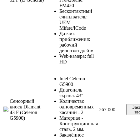
FM420
Бесконтактный
считыватель:
UEM
Mifare/ICode
Датчик
приближения:
рабочий
диапазон до 6 м
Web-камера: full
HD
Intel Celeron
G5900
Диагональ
экрана: 43"
Сенсорный
Количество
киоск Diamant
одновременных
Зак
267 000
43 F (Celeron
касаний - 2
зв
G5900)
Материал -
Конструкционная
сталь, 2 мм.
Закалённое