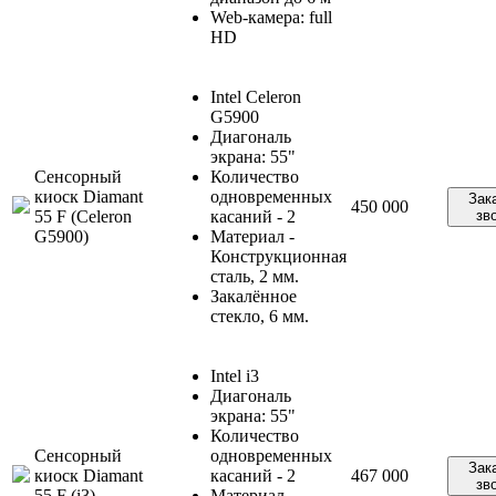
Web-камера: full
HD
Intel Celeron
G5900
Диагональ
экрана: 55"
Сенсорный
Количество
киоск Diamant
одновременных
Зак
450 000
55 F (Celeron
касаний - 2
зв
G5900)
Материал -
Конструкционная
сталь, 2 мм.
Закалённое
стекло, 6 мм.
Intel i3
Диагональ
экрана: 55"
Количество
Сенсорный
одновременных
Зак
киоск Diamant
касаний - 2
467 000
зв
55 F (i3)
Материал -