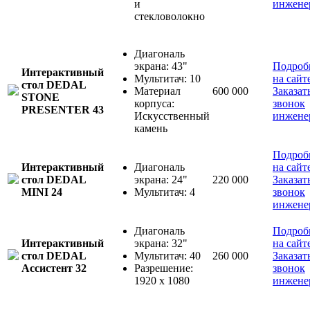
и
инжене
стекловолокно
Диагональ
экрана: 43"
Подроб
Интерактивный
Мультитач: 10
на сайт
стол DEDAL
Материал
600 000
Заказат
STONE
корпуса:
звонок
PRESENTER 43
Искусственный
инжене
камень
Подроб
Интерактивный
Диагональ
на сайт
стол DEDAL
экрана: 24"
220 000
Заказат
MINI 24
Мультитач: 4
звонок
инжене
Диагональ
Подроб
Интерактивный
экрана: 32"
на сайт
стол DEDAL
Мультитач: 40
260 000
Заказат
Ассистент 32
Разрешение:
звонок
1920 x 1080
инжене