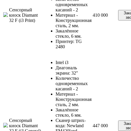
одновременных
Сенсорный
касаний - 2
Зак
киоск Diamant
Материал -
410 000
зв
32 F (i3 Print)
Конструкционная
сталь, 2 мм.
Закалённое
стекло, 6 мм.
Принтер: TG
2480
Intel i3
Диагональ
экрана: 32"
Количество
одновременных
касаний - 2
Материал -
Конструкционная
сталь, 2 мм.
Закалённое
стекло, 6 мм.
Сенсорный
Сканер штрих-
Зак
киоск Diamant
кода: Newland
447 000
зв
32 F (i3 General)
FM420land