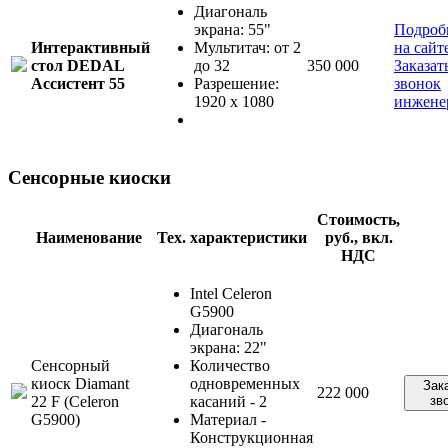
Диагональ
экрана: 55"
Подроб
Интерактивный
Мультитач: от 2
на сайт
стол DEDAL
до 32
350 000
Заказат
Ассистент 55
Разрешение:
звонок
1920 x 1080
инжене
Сенсорные киоски
Стоимость,
Наименование
Тех. характеристики
руб., вкл.
НДС
Intel Celeron
G5900
Диагональ
экрана: 22"
Сенсорный
Количество
киоск Diamant
одновременных
Зак
222 000
22 F (Celeron
касаний - 2
зв
G5900)
Материал -
Конструкционная