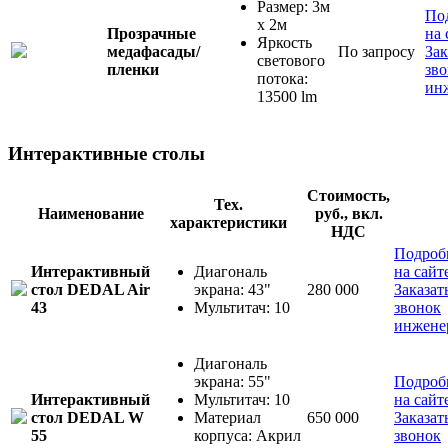
Размер: 3м
По
x 2м
Прозрачные
на 
Яркость
медафасады/
По запросу
Зак
светового
пленки
зв
потока:
ин
13500 lm
Интерактивные столы
Стоимость,
Тех.
Наименование
руб., вкл.
характеристики
НДС
Подроб
Интерактивный
Диагональ
на сайт
стол DEDAL Air
экрана: 43"
280 000
Заказат
43
Мультитач: 10
звонок
инжене
Диагональ
экрана: 55"
Подроб
Интерактивный
Мультитач: 10
на сайт
стол DEDAL W
Материал
650 000
Заказат
55
корпуса: Акрил
звонок