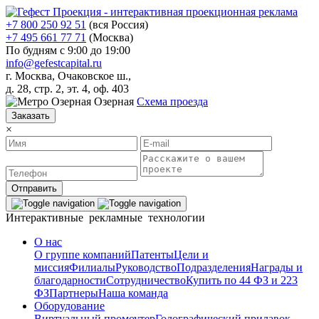
+7 800 250 92 51
(вся Россия)
+7 495 661 77 71
(Москва)
По будням с 9:00 до 19:00
info@gefestcapital.ru
г. Москва, Очаковское ш.,
д. 28, стр. 2, эт. 4, оф. 403
Озерная
Схема проезда
Заказать
×
Отправить
Интерактивные рекламные технологии
О нас
О группе компаний
Патенты
Цели и
миссия
Филиалы
Руководство
Подразделения
Награды и
благодарности
Сотрудничество
Купить по 44 ФЗ и 223
ФЗ
Партнеры
Наша команда
Оборудование
Виртуальный промоутер
Голографический прилавок-