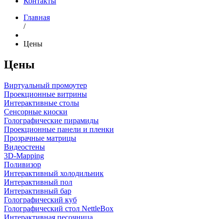
Контакты
Главная
/
Цены
Цены
Виртуальный промоутер
Проекционные витрины
Интерактивные столы
Сенсорные киоски
Голографические пирамиды
Проекционные панели и пленки
Прозрачные матрицы
Видеостены
3D-Mapping
Поливизор
Интерактивный холодильник
Интерактивный пол
Интерактивный бар
Голографический куб
Голографический стол NettleBox
Интерактивная песочница