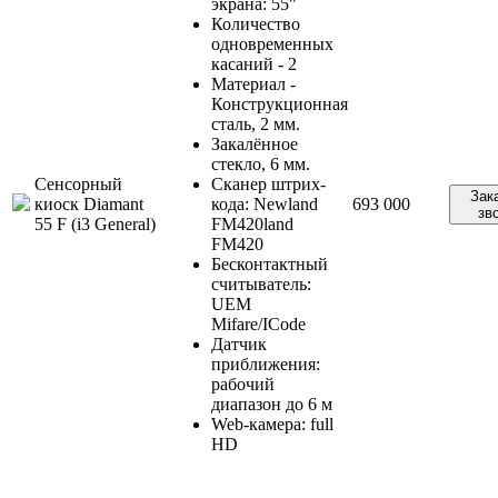
экрана: 55"
Количество
одновременных
касаний - 2
Материал -
Конструкционная
сталь, 2 мм.
Закалённое
стекло, 6 мм.
Сенсорный
Сканер штрих-
Зак
киоск Diamant
кода: Newland
693 000
зв
55 F (i3 General)
FM420land
FM420
Бесконтактный
считыватель:
UEM
Mifare/ICode
Датчик
приближения:
рабочий
диапазон до 6 м
Web-камера: full
HD