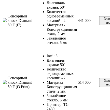
Диагональ
экрана: 50"
Количество
Сенсорный
одновременных
Зак
киоск Diamant
касаний - 2
441 000
зв
50 F (i7)
Материал -
Конструкционная
сталь, 2 мм.
Закалённое
стекло, 6 мм.
Intel i3
Диагональ
экрана: 50"
Количество
одновременных
Сенсорный
касаний - 2
Зак
киоск Diamant
Материал -
514 000
зв
50 F (i3 Print)
Конструкционная
сталь, 2 мм.
Закалённое
стекло, 6 мм.
Принтер: TG
2480