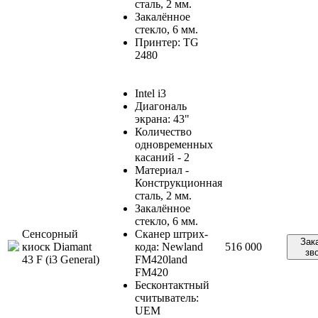
сталь, 2 мм.
Закалённое
стекло, 6 мм.
Принтер: TG
2480
Intel i3
Диагональ
экрана: 43"
Количество
одновременных
касаний - 2
Материал -
Конструкционная
сталь, 2 мм.
Закалённое
стекло, 6 мм.
Сенсорный
Сканер штрих-
Зак
киоск Diamant
кода: Newland
516 000
зв
43 F (i3 General)
FM420land
FM420
Бесконтактный
считыватель:
UEM