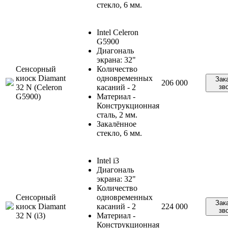
стекло, 6 мм.
Intel Celeron
G5900
Диагональ
экрана: 32"
Сенсорный
Количество
киоск Diamant
одновременных
Зак
206 000
32 N (Celeron
касаний - 2
зв
G5900)
Материал -
Конструкционная
сталь, 2 мм.
Закалённое
стекло, 6 мм.
Intel i3
Диагональ
экрана: 32"
Количество
Сенсорный
одновременных
Зак
киоск Diamant
касаний - 2
224 000
зв
32 N (i3)
Материал -
Конструкционная