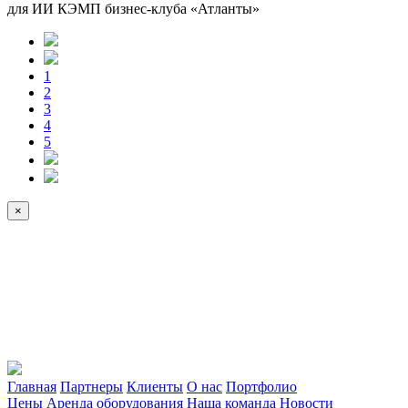
для ИИ КЭМП бизнес-клуба «Атланты»
1
2
3
4
5
×
Главная
Партнеры
Клиенты
О нас
Портфолио
Цены
Аренда оборудования
Наша команда
Новости