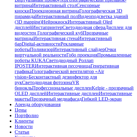
витрина
Интерактивный стол
Сенсорные
киоски
Проекционная витрина
Голографическая 3D
пирамида
Интерактивный пол
Видеоподсветка зданий
(3D mapping)
Нейрокиоск
Интерактивный Oled
дисплей
Инстапринтер
Светодиодная сфера
Дисплеи для
видеостен
Голографический куб
Прозрачные
матрицы
Интерактивная стена
Интерактивный
бар
Digital-активности
Рекламные
роботы
Поливизор
Интерактивный слайдер
Очки
виртуальной реальности
Гобо проекция
Промышленные
роботы KUKA
Светодиодный Роллап
IPOSTER
Интерактивная песочница
Генеративная
графика
Голографический вентилятор «Air
vision»
Бесконтактный дезинфектор для
рук
Светодиодная фотозона
VR
бинокль
Профессиональные дисплеи
Kelpie - прозрачный
OLED дисплей
Интерактивные дисплеи
Интерактивные
макеты
Прозрачный медиафасад
Гибкий LED-экран
Аренда оборудования
Цены
Портфолио
Клиенты
Новости
Статьи