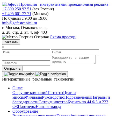
+7 800 250 92 51
(вся Россия)
+7 495 661 77 71
(Москва)
По будням с 9:00 до 19:00
info@gefestcapital.ru
г. Москва, Очаковское ш.,
д. 28, стр. 2, эт. 4, оф. 403
Озерная
Схема проезда
Заказать
×
Отправить
Интерактивные рекламные технологии
О нас
О группе компаний
Патенты
Цели и
миссия
Филиалы
Руководство
Подразделения
Награды и
благодарности
Сотрудничество
Купить по 44 ФЗ и 223
ФЗ
Партнеры
Наша команда
Оборудование
Виртуальный промоутер
Голографический прилавок-